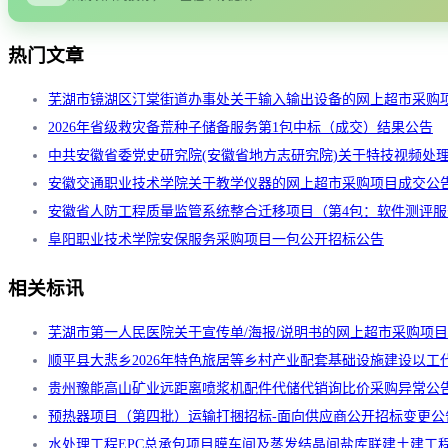
热门文章
芜湖市镜湖区汀棠街道办事处关于输入输出设备的网上超市采购
2026年省级救灾备荒种子储备服务第1包中标（成交）结果公告
中共安徽省委党史研究院(安徽省地方志研究院)关于特技视频处
安徽交通职业技术学院关于教学仪器的网上超市采购项目成交公
安徽省人防工程质量监管系统整合迁移项目（第4包：软件测评
阜阳职业技术学院安保服务采购项目一包公开招标公告
相关标讯
芜湖市第一人民医院关于宣传单/海报/说明书的网上超市采购项
顺平县大悲乡2026年特色旅居等乡村产业配套基础设施建设以
贵州豫能高山矿业远距离喷浆机配件代储代销询比价采购异常公
预热器项目（第四批）运输打捆招标-面向供应商公开招标变更公告
水处理工程EPC总承包项目膜车间及蒸发结晶间盐库联建土建工