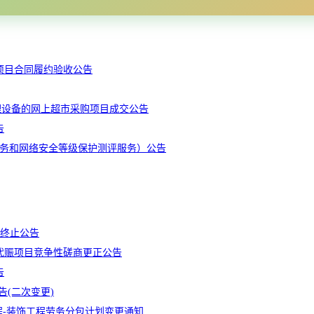
项目合同履约验收公告
理设备的网上超市采购项目成交公告
告
服务和网络安全等级保护测评服务）公告
目终止公告
工代赈项目竞争性磋商更正公告
告
(二次变更)
程-装饰工程劳务分包计划变更通知