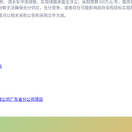
洒水车冲洗绿植，实现绿植表面无浮尘。采购预算360万元/年，服务期三年
份额无法确保充分供应，充分竞争，或者存在可能影响政府采购目标实现
情况以相关采购公告和采购文件为准。
购
限公司广东省分公司项目