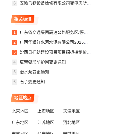
安徽马钢设备检修有限公司变电房所，变压器等检修合同中标公告
相关标讯
广东省交通集团高速公路服务区/停车区充电设施（第G批）项目设备采购G-CDZ2标评标报告
广西华润红水河水泥有限公司2025年西南大区水泥基地电缆联采变更公告
汾西县托幼建设项目项目招标控制价变更
皮带弧形防护网变更通知
潜水泵变更通知
石子变更通知
地区站点
北京地区
上海地区
天津地区
广东地区
江苏地区
河北地区
吉林地区
辽宁地区
安徽地区